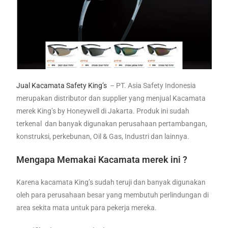
Jual Kacamata Safety King’s
– PT. Asia Safety Indonesia
merupakan distributor dan supplier yang menjual Kacamata
merek King’s by Honeywell di Jakarta. Produk ini sudah
terkenal dan banyak digunakan perusahaan pertambangan,
konstruksi, perkebunan, Oil & Gas, Industri dan lainnya.
Mengapa Memakai Kacamata merek ini ?
Karena kacamata King’s sudah teruji dan banyak digunakan
oleh para perusahaan besar yang membutuh perlindungan di
area sekita mata untuk para pekerja mereka.